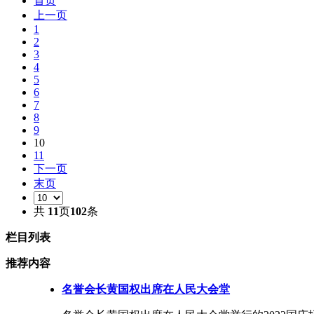
首页
上一页
1
2
3
4
5
6
7
8
9
10
11
下一页
末页
共
11
页
102
条
栏目列表
推荐内容
名誉会长黄国权出席在人民大会堂