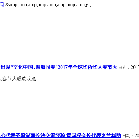
闻
&amp;amp;amp;amp;amp;amp;amp;amp;gt;
出席“文化中国 .四海同春”2017年全球华侨华人春节大
201
日期：
春节大联欢晚会...
心代表齐聚湖南长沙交流经验 黄国权会长代表米兰华助
20
日期：