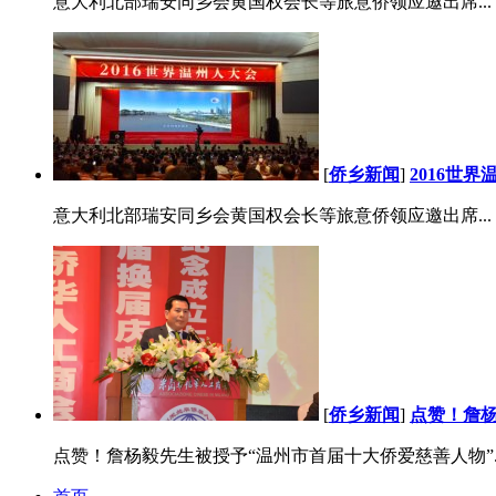
意大利北部瑞安同乡会黄国权会长等旅意侨领应邀出席...
[
侨乡新闻
]
2016世
意大利北部瑞安同乡会黄国权会长等旅意侨领应邀出席...
[
侨乡新闻
]
点赞！詹杨
点赞！詹杨毅先生被授予“温州市首届十大侨爱慈善人物”..