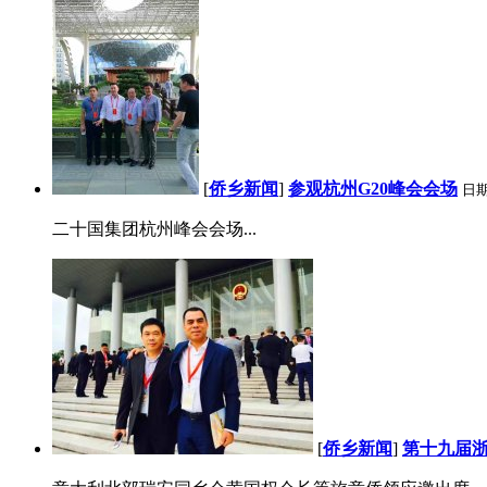
[
侨乡新闻
]
参观杭州G20峰会会场
日
二十国集团杭州峰会会场...
[
侨乡新闻
]
第十九届