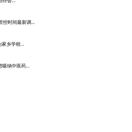
会...
管控时间最新调...
乡学校...
纳中医药...