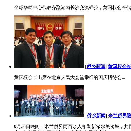
全球华助中心代表齐聚湖南长沙交流经验，黄国权会长代表
[
侨乡新闻
]
黄国权会
黄国权会长出席在北京人民大会堂举行的国庆招待会...
[
侨乡新闻
]
米兰侨界隆
9月26日晚间，米兰侨界两百余人相聚新希尔美食城，