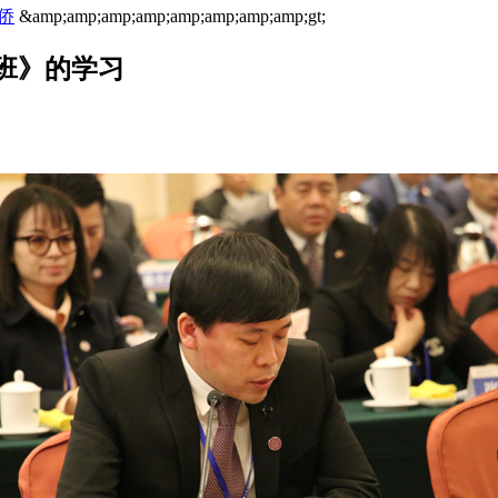
侨
&amp;amp;amp;amp;amp;amp;amp;amp;gt;
班》的学习