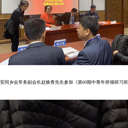
安同乡会常务副会长赵焕青先生参加《第69期中青年侨领研习