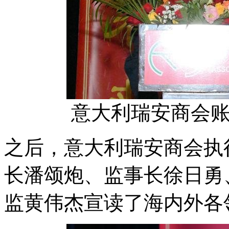
意大利瑞安商会
之后，意大利瑞安商会执
长潘颂炮、监事长徐日勇
监黄伟杰宣读了海内外各